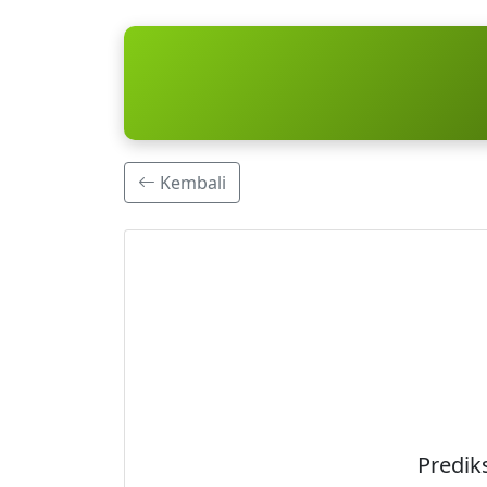
Kembali
Prediks