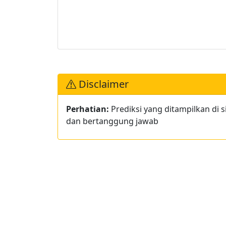
Disclaimer
Perhatian:
Prediksi yang ditampilkan di 
dan bertanggung jawab