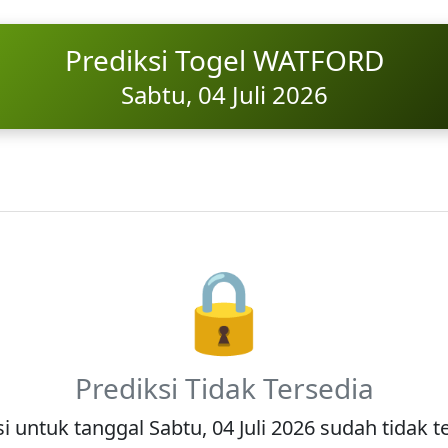
Prediksi Togel WATFORD
Sabtu, 04 Juli 2026
🔒
Prediksi Tidak Tersedia
i untuk tanggal Sabtu, 04 Juli 2026 sudah tidak t