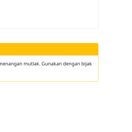
kemenangan mutlak. Gunakan dengan bijak