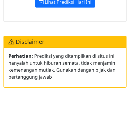
Lihat Prediksi Hari Ini
Disclaimer
Perhatian:
Prediksi yang ditampilkan di situs ini
hanyalah untuk hiburan semata, tidak menjamin
kemenangan mutlak. Gunakan dengan bijak dan
bertanggung jawab