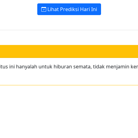
Lihat Prediksi Hari Ini
situs ini hanyalah untuk hiburan semata, tidak menjamin 