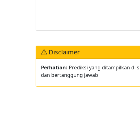
Disclaimer
Perhatian:
Prediksi yang ditampilkan di 
dan bertanggung jawab