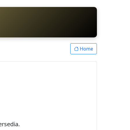
Home
ersedia.