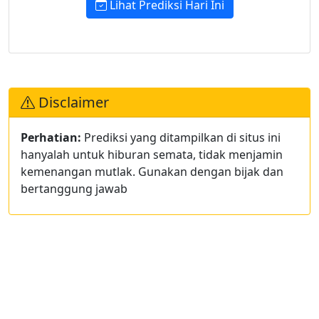
Lihat Prediksi Hari Ini
Disclaimer
Perhatian:
Prediksi yang ditampilkan di situs ini
hanyalah untuk hiburan semata, tidak menjamin
kemenangan mutlak. Gunakan dengan bijak dan
bertanggung jawab