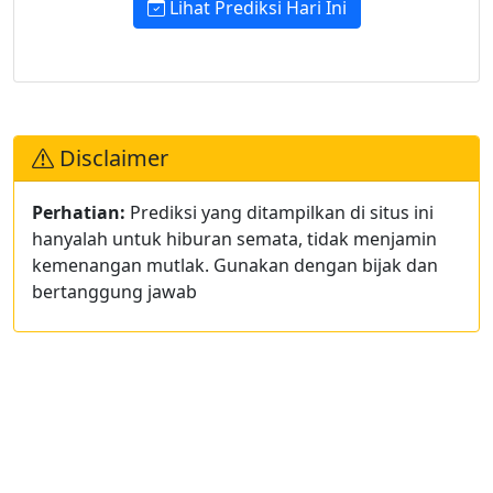
Lihat Prediksi Hari Ini
Disclaimer
Perhatian:
Prediksi yang ditampilkan di situs ini
hanyalah untuk hiburan semata, tidak menjamin
kemenangan mutlak. Gunakan dengan bijak dan
bertanggung jawab