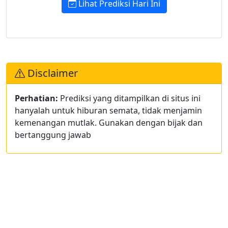
Lihat Prediksi Hari Ini
Disclaimer
Perhatian:
Prediksi yang ditampilkan di situs ini
hanyalah untuk hiburan semata, tidak menjamin
kemenangan mutlak. Gunakan dengan bijak dan
bertanggung jawab