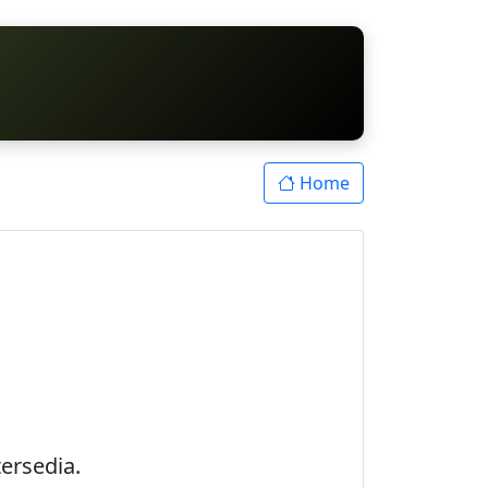
Home
tersedia.