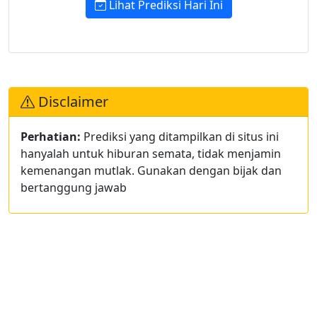
Lihat Prediksi Hari Ini
Disclaimer
Perhatian:
Prediksi yang ditampilkan di situs ini
hanyalah untuk hiburan semata, tidak menjamin
kemenangan mutlak. Gunakan dengan bijak dan
bertanggung jawab