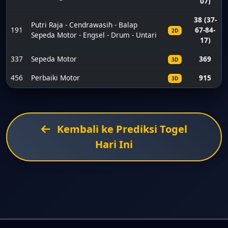
07)
38 (37-
Putri Raja - Cendrawasih - Balap
191
67-84-
2D
Sepeda Motor - Engsel - Drum - Untari
17)
337
Sepeda Motor
369
3D
456
Perbaiki Motor
915
3D
Kembali ke Prediksi Togel
Hari Ini