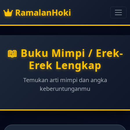
RamalanHoki
📖 Buku Mimpi / Erek-
Erek Lengkap
Temukan arti mimpi dan angka
keberuntunganmu